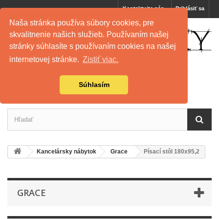
Kontaktujte nás
Prihlásiť sa
Naša stránka používa súbory cookies, pre
skvalitnenie našich služieb. Používaním našej
stránky súhlasíte s používaním cookies na našej
internetovej stránke.
Zistiť viac.
Súhlasím
Kancelársky nábytok
Grace
Písací stôl 180x95,2
GRACE