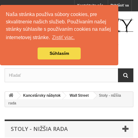
Kontaktujte nás
Prihlásiť sa
Naša stránka používa súbory cookies, pre
skvalitnenie našich služieb. Používaním našej
stránky súhlasíte s používaním cookies na našej
internetovej stránke.
Zistiť viac.
Súhlasím
Kancelársky nábytok
Wall Street
Stoly - nižšia
rada
STOLY - NIŽŠIA RADA