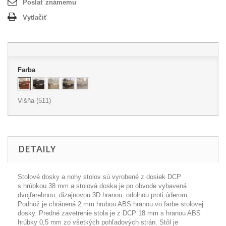
Poslať známemu
Vytlačiť
Farba
Višňa (511)
DETAILY
Stolové dosky a nohy stolov sú vyrobené z dosiek DCP
s hrúbkou 38 mm a stolová doska je po obvode vybavená
dvojfarebnou, dizajnovou 3D hranou, odolnou proti úderom.
Podnož je chránená 2 mm hrubou ABS hranou vo farbe stolovej
dosky. Predné zavetrenie stola je z DCP 18 mm s hranou ABS
hrúbky 0,5 mm zo všetkých pohľadových strán. Stôl je