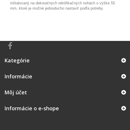
inštalovaný na dekoračných rektifikačných nohách o výške 55
mm, ktoré je možné jednoducho nastaviť podľa potreby.
Kategórie
Informácie
Môj účet
Informácie o e-shope