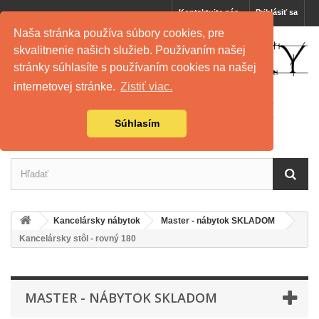
Kontaktujte nás
Prihlásiť sa
Naša stránka používa súbory cookies, pre
skvalitnenie našich služieb. Používaním našej
stránky súhlasíte s používaním cookies na našej
internetovej stránke.
Zistiť viac.
Súhlasím
Kancelársky nábytok
Master - nábytok SKLADOM
Kancelársky stôl - rovný 180
MASTER - NÁBYTOK SKLADOM