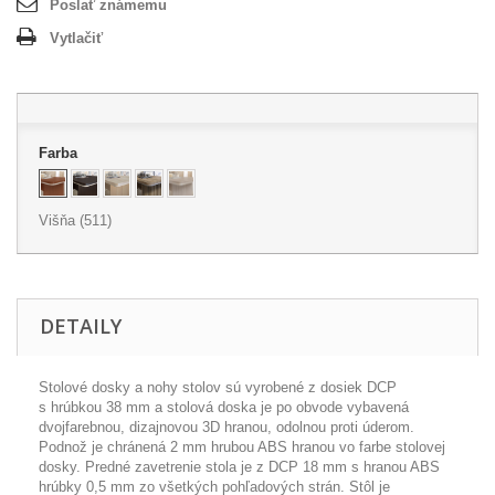
Poslať známemu
Vytlačiť
Farba
Višňa (511)
DETAILY
Stolové dosky a nohy stolov sú vyrobené z dosiek DCP
s hrúbkou 38 mm a stolová doska je po obvode vybavená
dvojfarebnou, dizajnovou 3D hranou, odolnou proti úderom.
Podnož je chránená 2 mm hrubou ABS hranou vo farbe stolovej
dosky. Predné zavetrenie stola je z DCP 18 mm s hranou ABS
hrúbky 0,5 mm zo všetkých pohľadových strán. Stôl je