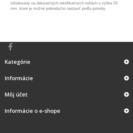
inštalovaný na dekoračných rektifikačných nohách o výške 55
mm, ktoré je možné jednoducho nastaviť podľa potreby.
Kategórie
Informácie
Môj účet
Informácie o e-shope