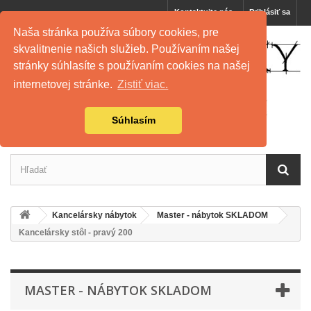
Kontaktujte nás
Prihlásiť sa
Naša stránka používa súbory cookies, pre
skvalitnenie našich služieb. Používaním našej
stránky súhlasíte s používaním cookies na našej
internetovej stránke.
Zistiť viac.
Súhlasím
Kancelársky nábytok
Master - nábytok SKLADOM
Kancelársky stôl - pravý 200
MASTER - NÁBYTOK SKLADOM