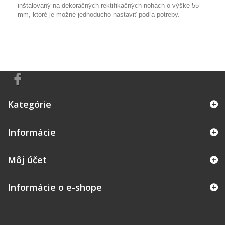
inštalovaný na dekoračných rektifikačných nohách o výške 55
mm, ktoré je možné jednoducho nastaviť podľa potreby.
Kategórie
Informácie
Môj účet
Informácie o e-shope