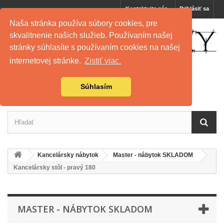
Kontaktujte nás
Prihlásiť sa
Naša stránka používa súbory cookies, pre
skvalitnenie našich služieb. Používaním našej
stránky súhlasíte s používaním cookies na našej
internetovej stránke.
Zistiť viac.
Súhlasím
Kancelársky nábytok
Master - nábytok SKLADOM
Kancelársky stôl - pravý 180
MASTER - NÁBYTOK SKLADOM