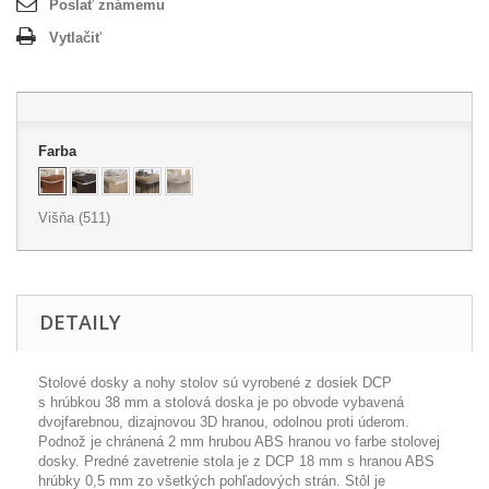
Poslať známemu
Vytlačiť
Farba
Višňa (511)
DETAILY
Stolové dosky a nohy stolov sú vyrobené z dosiek DCP
s hrúbkou 38 mm a stolová doska je po obvode vybavená
dvojfarebnou, dizajnovou 3D hranou, odolnou proti úderom.
Podnož je chránená 2 mm hrubou ABS hranou vo farbe stolovej
dosky. Predné zavetrenie stola je z DCP 18 mm s hranou ABS
hrúbky 0,5 mm zo všetkých pohľadových strán. Stôl je