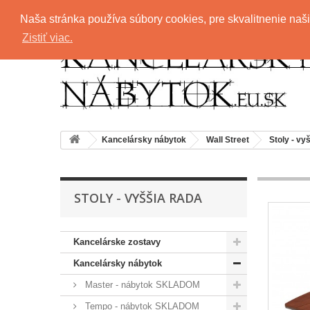
Zavolajte nám:
+421 911 707 115
Naša stránka používa súbory cookies, pre skvalitnenie naši
Zistiť viac.
Kancelársky nábytok
Wall Street
Stoly - vy
STOLY - VYŠŠIA RADA
Kancelárske zostavy
Kancelársky nábytok
Master - nábytok SKLADOM
Tempo - nábytok SKLADOM