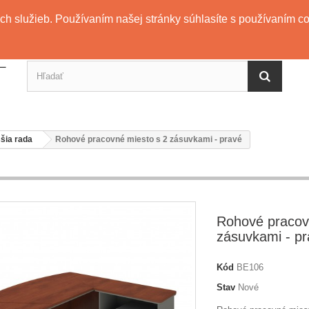
ch služieb. Používaním našej stránky súhlasíte s používaním coo
ššia rada
Rohové pracovné miesto s 2 zásuvkami - pravé
Rohové pracov
zásuvkami - p
Kód
BE106
Stav
Nové