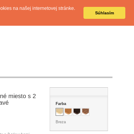
Kontaktujte nás
Prihlásiť sa
kies na našej internetovej stránke.
Súhlasím
né miesto s 2
ravé
Farba
Breza