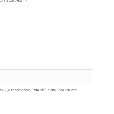
o s 2 zásuvkami -
u
j dosky je zabezpečená 2mm ABS hranou odolnou voči