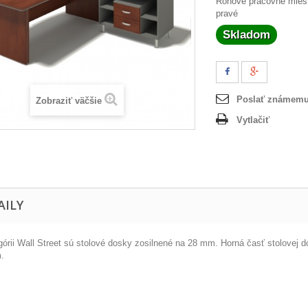
Rohové pracovné miest
pravé
Skladom
Poslať známem
Zobraziť väčšie
Vytlačiť
AILY
górii Wall Street sú stolové dosky zosilnené na 28 mm. Horná časť stolove
.