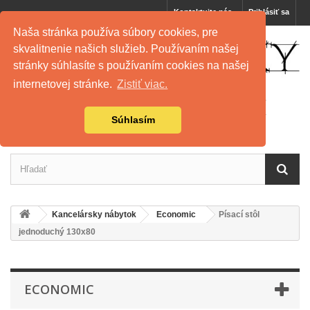
Kontaktujte nás
Prihlásiť sa
Naša stránka používa súbory cookies, pre
skvalitnenie našich služieb. Používaním našej
stránky súhlasíte s používaním cookies na našej
internetovej stránke.
Zistiť viac.
Súhlasím
Kancelársky nábytok
Economic
Písací stôl
jednoduchý 130x80
ECONOMIC