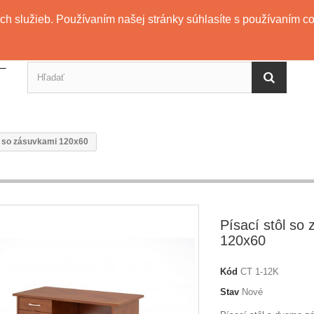
ch služieb. Používaním našej stránky súhlasíte s používaním coo
l so zásuvkami 120x60
Písací stôl so
120x60
Kód
CT 1-12K
Stav
Nové