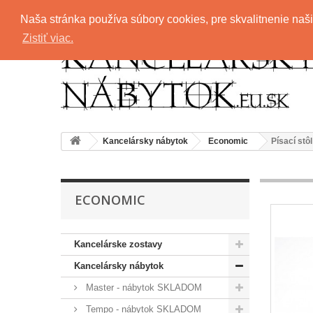
Zavolajte nám:
+421 911 707 115
Naša stránka používa súbory cookies, pre skvalitnenie naši
Zistiť viac.
Kancelársky nábytok
Economic
Písací stô
ECONOMIC
Kancelárske zostavy
Kancelársky nábytok
Master - nábytok SKLADOM
Tempo - nábytok SKLADOM