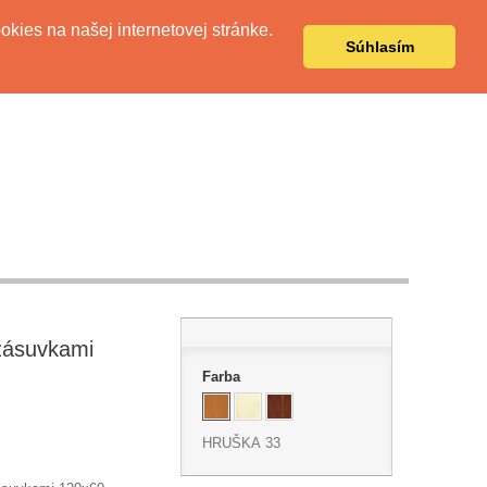
Kontaktujte nás
Prihlásiť sa
kies na našej internetovej stránke.
Súhlasím
 zásuvkami
Farba
HRUŠKA 33