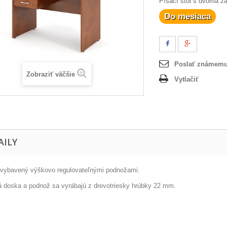
Písací stôl s dvoma 
Do mesiaca
Poslať známem
Zobraziť väčšie
Vytlačiť
AILY
 vybavený výškovo regulovateľnými podnožami.
á doska a podnož sa vyrábajú z drevotriesky hrúbky 22 mm.